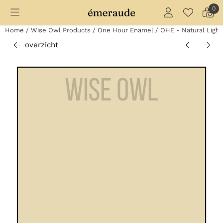
Cookievoorkeuren zijn momenteel gesloten.
0
Home
/
Wise Owl Products
/
One Hour Enamel
/
OHE - Natural Light
overzicht